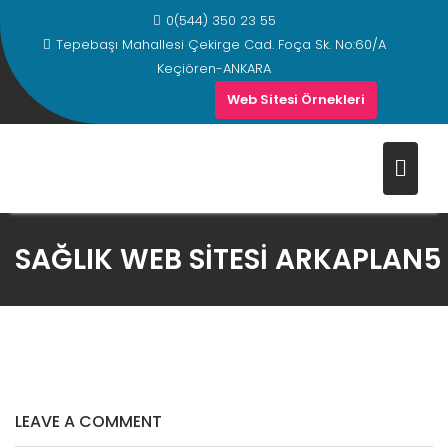
0(544) 350 23 55
Tepebaşı Mahallesi Çekirge Cad. Foça Sk. No:60/A
Keçiören-ANKARA
Web Sitesi Örnekleri
SAĞLIK WEB SITESI ARKAPLAN5
LEAVE A COMMENT